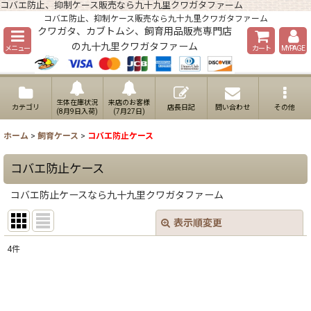
コバエ防止、抑制ケース販売なら九十九里クワガタファーム
コバエ防止、抑制ケース販売なら九十九里クワガタファーム
クワガタ、カブトムシ、飼育用品販売専門店
の九十九里クワガタファーム
メニュー
カート
MYPAGE
生体在庫状況
来店のお客様
カテゴリ
店長日記
問い合わせ
その他
(8月9日入荷)
(7月27日)
ホーム
>
飼育ケース
>
コバエ防止ケース
コバエ防止ケース
コバエ防止ケースなら九十九里クワガタファーム
表示順変更
閉じる
4
件
表示数
:
並び順
: