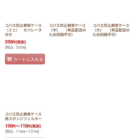
絞り込む
コバエ防止飼育ケース
コバエ防止飼育ケース
コバエ防止飼育ケース
（ミニ） セパレータ
（中） （単品配送の
（大） （単品配送の
付き
ため同梱不可）
ため同梱不可）
300
(税別)
円
(
税込
:
330
)
円
カートに入れる
コバエ防止飼育ケース
用スポンジフィルター
100
～110
(税別)
円
円
(
税込
:
110
～121
)
円
円