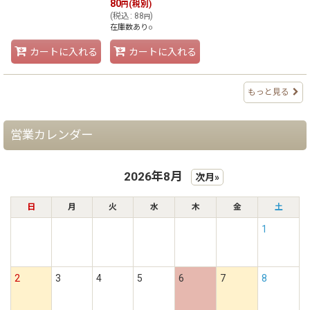
80
(税別)
円
(
税込
:
88
)
円
在庫数あり○
カートに入れる
カートに入れる
もっと見る
営業カレンダー
2026年8月
次月»
日
月
火
水
木
金
土
1
2
3
4
5
6
7
8