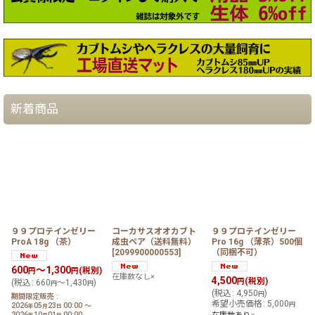
新着商品
９９プロテインゼリー
コーカサスオオカブト
９９プロテインゼリー
ProA 18g （茶）
成虫ペア（送料無料）
Pro 16g （薄茶）500個
[
2099900000553
]
（同梱不可）
600
～1,300
(税別)
円
円
在庫数なし×
4,500
(税別)
円
(
税込
:
660
～1,430
)
円
円
(
税込
:
4,950
)
円
期間限定販売
:
希望小売価格
:
5,000
円
2026
05
23
00:00
～
年
月
日
2026
10
01
00:00