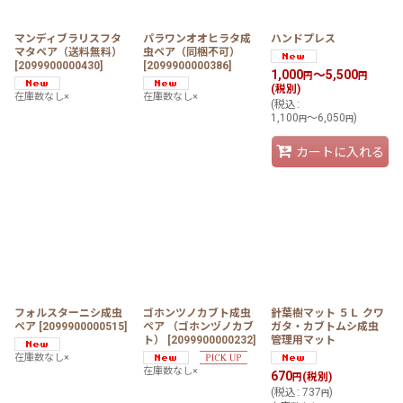
マンディブラリスフタ
パラワンオオヒラタ成
ハンドプレス
マタペア（送料無料）
虫ペア（同梱不可）
[
2099900000430
]
[
2099900000386
]
1,000
～5,500
円
円
(税別)
在庫数なし×
在庫数なし×
(
税込
:
1,100
～6,050
)
円
円
カートに入れる
フォルスターニシ成虫
ゴホンツノカブト成虫
針葉樹マット ５Ｌ クワ
ペア
[
2099900000515
]
ペア （ゴホンヅノカブ
ガタ・カブトムシ成虫
ト）
[
2099900000232
]
管理用マット
在庫数なし×
在庫数なし×
670
(税別)
円
(
税込
:
737
)
円