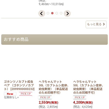
(
税込
:
9,460
～10,010
)
円
円
もっと見る
おすすめ商品
ゴホンツノカブト成虫
ヘラちゃんマット
ヘラちゃんマット
ペア （ゴホンヅノカブ
30L（カブトムシ産卵、
50L（カブトムシ産卵、
ト）
[
2099900000232
]
幼虫飼育）（単品配送
幼虫飼育）（単品配送
のため同梱不可）
のため同梱不可）
在庫数なし×
2,550
4,200
(税別)
(税別)
円
円
(
税込
:
2,805
)
(
税込
:
4,620
)
円
円