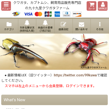
クワガタ、カブトムシ、飼育用品販売専門店
の九十九里クワガタファーム
メニュー
カート
MYPAGE
生体在庫状況
来店のお客様
カテゴリ
店長日記
問い合わせ
その他
(8月9日入荷)
(7月27日)
● 最新情報はX（旧ツイッター）
https://twitter.com/99kuwa
で確認
してください。
スマホは左上のメニューから会員登録、ログインできます。
What's New