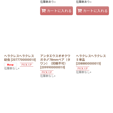
在庫数あり○
在庫数あり○
カートに入れる
カートに入れる
ヘラクレスヘラクレス
アンタエウスオオクワ
ヘラクレスヘラクレス
幼虫
[
2077700000010
]
ガタ♂78mmペア（タ
♀単品
ワン）（同梱不可）
[
2088800000015
]
[
2099900000010
]
在庫数なし×
在庫数なし×
在庫数なし×