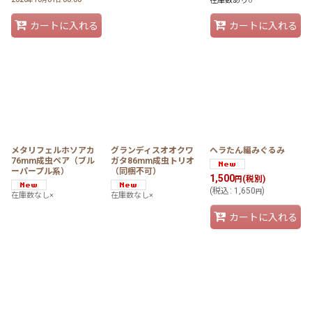
在庫数あり○
年
月
日
カートに入れる
カートに入れる
メタリフェルホソアカ
グランディスオオクワ
ヘラたん編みぐるみ
76mm成虫ペア（ブル
ガタ86mm成虫トリオ
ーパープル系）
（同梱不可）
1,500
(税別)
円
(
税込
:
1,650
)
円
在庫数なし×
在庫数なし×
カートに入れる