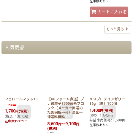
在庫数あり○
カートに入れる
もっと見る
人気商品
フェロールマット10L
【KBファーム直送】ブ
９９プロテインゼリー
ナ微粒子3500菌糸ブロ
16g （白）100個
ック（メーカー直送の
1,400
1,700
(税別)
円
(税別)
円
ため同梱不可）全国一
(
税込
:
1,540
)
(
(
税込
:
1,870
)
円
円
律送料無料
希望小売価格
:
1,500
円
在庫数わずか△
8,600
～9,100
円
円
在庫数あり○
(税別)