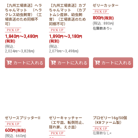
【九州工場直送】ヘラ
【九州工場直送】カブ
ゼリーカッター
ちゃんマット （ヘラ
ちゃんマット （カブ
クレス幼虫飼育）（工
トムシ産卵、幼虫飼
800
(税別)
円
場直送のため同梱不
育）（工場直送のため
(
税込
:
880
)
可）
同梱不可）
円
在庫数あり○
1,840
～3,480
1,890
～3,180
円
円
円
円
(税別)
(税別)
(
税込
:
(
税込
:
2,024
～3,828
)
2,079
～3,498
)
円
円
円
円
カートに入れる
カートに入れる
カートに入れる
ゼリースプリッターII
ゼリーキャッチャー
プロゼリー16g/50個
（エサ皿、転倒防止、
（KBファーム製）
隠れ家、えさ皿）
600
(税別)
円
在庫数なし×
(
税込
:
660
)
円