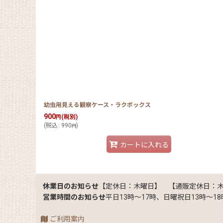
幼虫用見える観察ケース・ラクボックス
900
(税別)
円
(
税込
:
990
)
円
カートに入れる
休業日のお知らせ
【定休日：木曜日】 【通販定休日：
営業時間のお知らせ
平日13時～17時、日曜祝日13時～18
ご利用案内