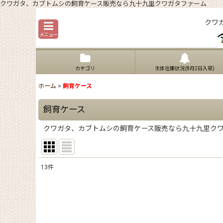
クワガタ、カブトムシの飼育ケース販売なら九十九里クワガタファーム
クワ
メニュー
カテゴリ
生体在庫状況(8月2日入荷)
ホーム
>
飼育ケース
飼育ケース
クワガタ、カブトムシの飼育ケース販売なら九十九里ク
13
件
サブカテゴリ
:
表示数
: