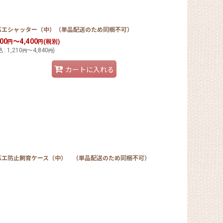
バエシャッター（中）（単品配送のため同梱不可）
100
～4,400
(税別)
円
円
込
:
1,210
～4,840
)
円
円
カートに入れる
バエ防止飼育ケース（中） （単品配送のため同梱不可）