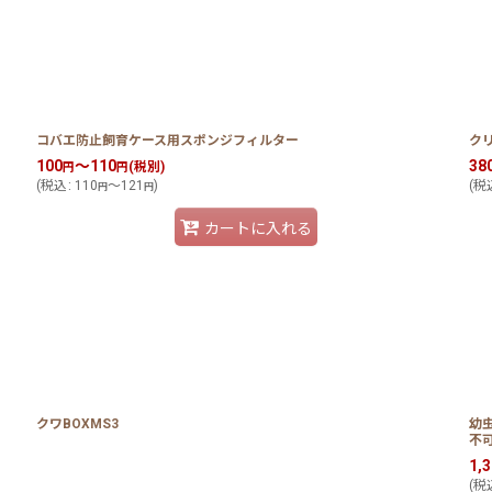
コバエ防止飼育ケース用スポンジフィルター
ク
100
～110
38
(税別)
円
円
(
税込
:
110
～121
)
(
税
円
円
カートに入れる
クワBOXMS3
幼
不
1,
(
税