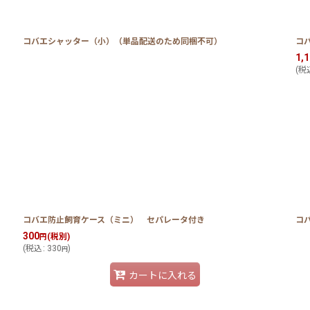
コバエシャッター（小）（単品配送のため同梱不可）
コ
絞り込む
1,
(
税
コバエ防止飼育ケース（ミニ） セパレータ付き
コ
300
(税別)
円
(
税込
:
330
)
円
カートに入れる