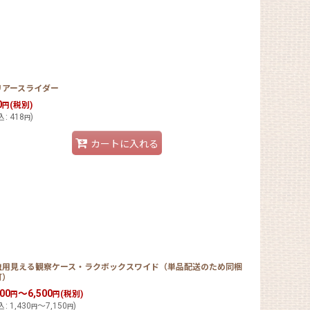
リアースライダー
0
(税別)
円
込
:
418
)
円
カートに入れる
虫用見える観察ケース・ラクボックスワイド（単品配送のため同梱
可）
300
～6,500
(税別)
円
円
込
:
1,430
～7,150
)
円
円