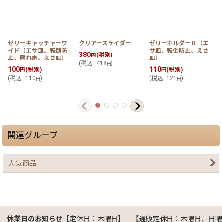
ゼリーキャッチャーワ
クリアースライダー
ゼリーホルダー８（エ
イド（エサ皿、転倒防
サ皿、転倒防止、えさ
380
(税別)
円
止、隠れ家、えさ皿）
皿）
(
税込
:
418
)
円
100
110
(税別)
(税別)
円
円
(
税込
:
110
)
(
税込
:
121
)
(
円
円
関連グループ
人気商品
休業日のお知らせ
【定休日：木曜日】 【通販定休日：木曜日、日曜