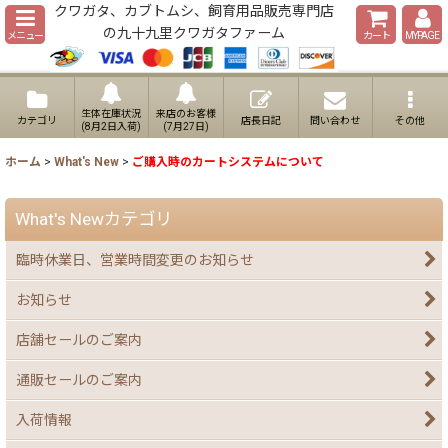
クワガタ、カブトムシ、飼育用品販売専門店
の九十九里クワガタファーム
メニュー
カート
MYPAGE
生体在庫状況
来店のお客様
カテゴリ
店長日記
問い合わせ
その他
(8月2日入荷)
(7月27日)
ホーム
>
What's New
>
ご購入時のカートシステムについて
What's Newカテゴリ
臨時休業日、営業時間変更のお知らせ
お知らせ
店舗セールのご案内
通販セールのご案内
入荷情報