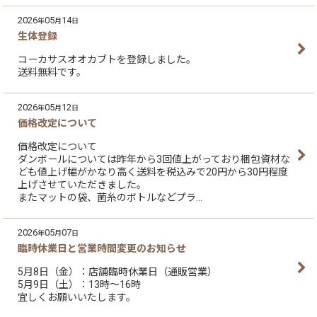
2026
05
14
年
月
日
生体登録
コーカサスオオカブトを登録しました。
送料無料です。
2026
05
12
年
月
日
価格改定について
価格改定について
ダンボールについては昨年から3回値上がっており梱包資材な
ども値上げ幅がかなり高く送料を税込みで20円から30円程度
上げさせていただきました。
またマットの袋、菌糸のボトルなどプラ…
2026
05
07
年
月
日
臨時休業日と営業時間変更のお知らせ
5月8日（金）：店舗臨時休業日（通販営業）
5月9日（土）：13時～16時
宜しくお願いいたします。