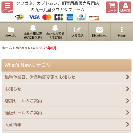
クワガタ、カブトムシ、飼育用品販売専門店
の九十九里クワガタファーム
メニュー
カート
MYPAGE
生体在庫状況
来店のお客様
カテゴリ
店長日記
問い合わせ
その他
(8月2日入荷)
(7月27日)
ホーム
>
What's New
>
2026年5月
What's Newカテゴリ
臨時休業日、営業時間変更のお知らせ
お知らせ
店舗セールのご案内
通販セールのご案内
入荷情報