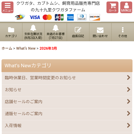
クワガタ、カブトムシ、飼育用品販売専門店
の九十九里クワガタファーム
メニュー
カート
MYPAGE
生体在庫状況
来店のお客様
カテゴリ
店長日記
問い合わせ
その他
(8月2日入荷)
(7月27日)
ホーム
>
What's New
>
2026年3月
What's Newカテゴリ
臨時休業日、営業時間変更のお知らせ
お知らせ
店舗セールのご案内
通販セールのご案内
入荷情報