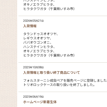
ハンステインヒラタ、
オキノエラブヒラタ、
ヒラタクワガタ（千葉県いすみ市）
2026
05
21
年
月
日
入荷情報
タランドゥスオオツヤ、
レギウスオオツヤ、
ババオウゴンオニ、
ハンステインヒラタ、
オキノエラブヒラタ、
ヒラタクワガタ（千葉県いすみ市）
2025
10
08
年
月
日
入荷情報と取り扱い終了商品について
フォルスターニシ成虫ペアを販売ページに登録しました
トリオロックケースの取り扱いを終了しました。
2025
06
19
年
月
日
ホームページ新着生体