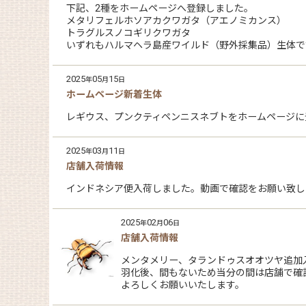
下記、2種をホームページへ登録しました。
メタリフェルホソアカクワガタ（アエノミカンス）
トラグルスノコギリクワガタ
いずれもハルマヘラ島産ワイルド（野外採集品）生体で
2025
05
15
年
月
日
ホームページ新着生体
レギウス、プンクティペンニスネブトをホームページに
2025
03
11
年
月
日
店舗入荷情報
インドネシア便入荷しました。動画で確認をお願い致し
2025
02
06
年
月
日
店舗入荷情報
メンタメリー、タランドゥスオオツヤ追加
羽化後、間もないため当分の間は店舗で確
よろしくお願いいたします。