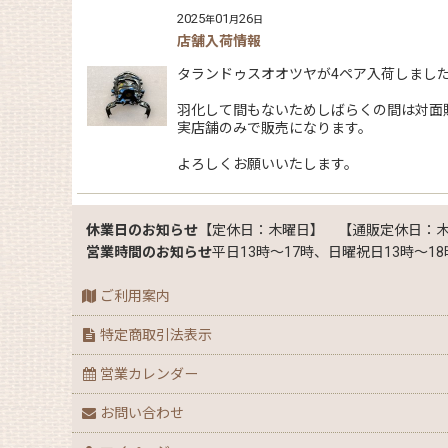
2025
01
26
年
月
日
店舗入荷情報
タランドゥスオオツヤが4ペア入荷しまし
羽化して間もないためしばらくの間は対面
実店舗のみで販売になります。
よろしくお願いいたします。
休業日のお知らせ
【定休日：木曜日】 【通販定休日：
営業時間のお知らせ
平日13時～17時、日曜祝日13時～18
ご利用案内
特定商取引法表示
営業カレンダー
お問い合わせ