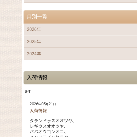
月別一覧
2026年
2025年
2024年
入荷情報
8
件
2026
05
21
年
月
日
入荷情報
タランドゥスオオツヤ、
レギウスオオツヤ、
ババオウゴンオニ、